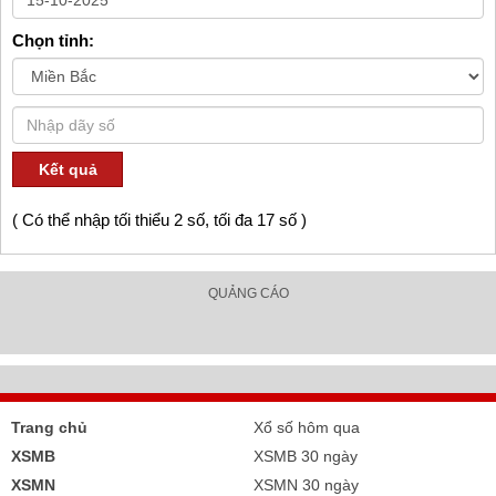
Chọn tỉnh:
Kết quả
( Có thể nhập tối thiểu 2 số, tối đa 17 số )
QUẢNG CÁO
Trang chủ
Xổ số hôm qua
XSMB
XSMB 30 ngày
XSMN
XSMN 30 ngày