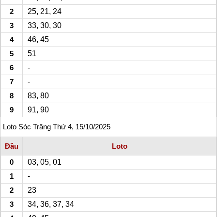
2
25, 21, 24
3
33, 30, 30
4
46, 45
5
51
6
-
7
-
8
83, 80
9
91, 90
Loto Sóc Trăng Thứ 4, 15/10/2025
Đầu
Loto
0
03, 05, 01
1
-
2
23
3
34, 36, 37, 34