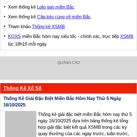
Xem thống kê
Loto gan miền Bắc
Xem thống kê
Cặp loto cùng về miền Bắc
Tham khảo
Thống kê XSMB
KQXS
miền Bắc hôm nay siêu tốc - chính xác, trực tiếp
XSMB
lúc 18h15 mỗi ngày
QUẢNG CÁO
Thống Kê Xổ Số
Thống Kê Giải Đặc Biệt Miền Bắc Hôm Nay Thứ 5 Ngày
16/10/2025
Thống kê giải đặc biệt miền Bắc hôm nay thứ 5
ngày 16/10/2025 dựa trên bảng thống kê tổng
hợp giải đặc biệt kết quả XSMB trong các kỳ
quay thưởng của các ngày trước, tuần trước,