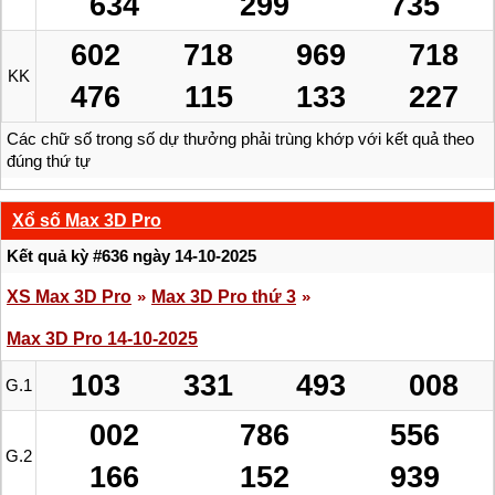
634
299
735
602
718
969
718
KK
476
115
133
227
Các chữ số trong số dự thưởng phải trùng khớp với kết quả theo
đúng thứ tự
Xổ số Max 3D Pro
Kết quả kỳ #636 ngày 14-10-2025
XS Max 3D Pro
»
Max 3D Pro thứ 3
»
Max 3D Pro 14-10-2025
103
331
493
008
G.1
002
786
556
G.2
166
152
939