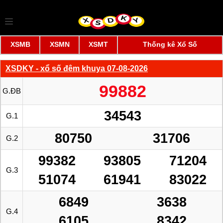
XSMB
XSMN
XSMT
Thống kê Xổ Số
XSDKY - xổ số đêm khuya
07-08-2026
99882
G.ĐB
34543
G.1
80750
31706
G.2
99382
93805
71204
G.3
51074
61941
83022
6849
3638
G.4
6105
8342