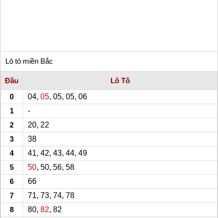
Lô tô miền Bắc
Đầu
Lô Tô
0
04,
05
, 05, 05, 06
1
-
2
20, 22
3
38
4
41, 42, 43, 44, 49
5
50
, 50, 56, 58
6
66
7
71, 73, 74, 78
8
80,
82
, 82