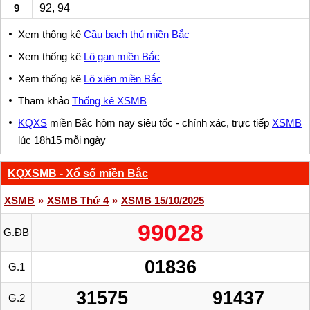
9
92, 94
Xem thống kê
Cầu bạch thủ miền Bắc
Xem thống kê
Lô gan miền Bắc
Xem thống kê
Lô xiên miền Bắc
Tham khảo
Thống kê XSMB
KQXS
miền Bắc hôm nay siêu tốc - chính xác, trực tiếp
XSMB
lúc 18h15 mỗi ngày
KQXSMB - Xổ số miền Bắc
XSMB
»
XSMB Thứ 4
»
XSMB 15/10/2025
99028
G.ĐB
01836
G.1
31575
91437
G.2