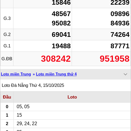
15846
22239
48567
09896
G.3
95082
84936
69041
74264
G.2
19488
87771
G.1
308242
951958
G.ĐB
Loto miền Trung
Loto miền Trung thứ 4
Loto Đà Nẵng Thứ 4, 15/10/2025
Đầu
Loto
0
05, 05
1
15
2
29, 24, 22