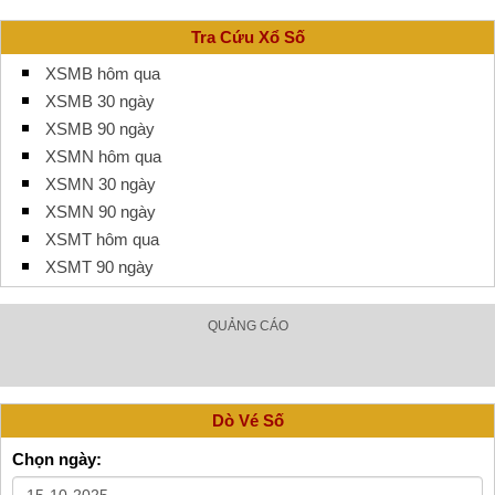
Tra Cứu Xổ Số
XSMB hôm qua
XSMB 30 ngày
XSMB 90 ngày
XSMN hôm qua
XSMN 30 ngày
XSMN 90 ngày
XSMT hôm qua
XSMT 90 ngày
QUẢNG CÁO
Dò Vé Số
Chọn ngày: