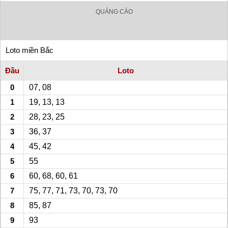
QUẢNG CÁO
Loto miền Bắc
Đầu
Loto
0
07, 08
1
19, 13, 13
2
28, 23, 25
3
36, 37
4
45, 42
5
55
6
60, 68, 60, 61
7
75, 77, 71, 73, 70, 73, 70
8
85, 87
9
93