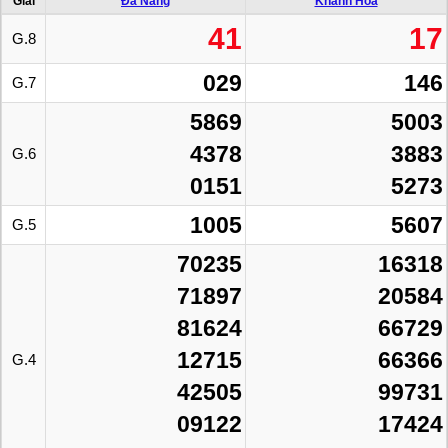
Giải
Đà Nẵng
Khánh Hòa
41
17
G.8
029
146
G.7
5869
5003
4378
3883
G.6
0151
5273
1005
5607
G.5
70235
16318
71897
20584
81624
66729
12715
66366
G.4
42505
99731
09122
17424