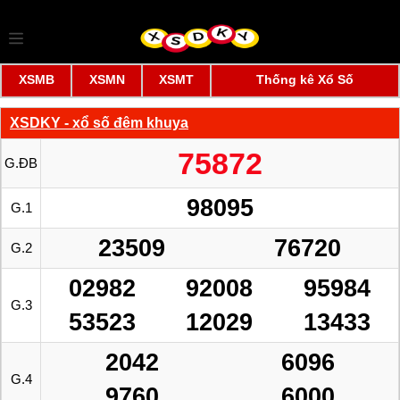
XSMB
XSMN
XSMT
Thống kê Xổ Số
XSDKY - xổ số đêm khuya
75872
G.ĐB
98095
G.1
23509
76720
G.2
02982
92008
95984
G.3
53523
12029
13433
2042
6096
G.4
9760
6000