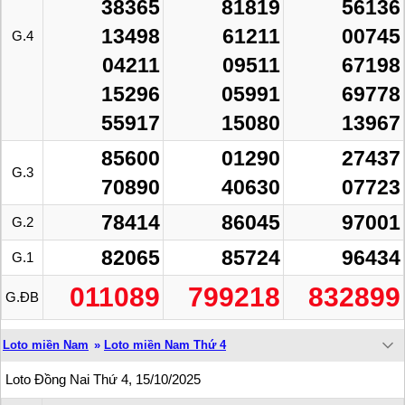
38365
81819
56136
13498
61211
00745
G.4
04211
09511
67198
15296
05991
69778
55917
15080
13967
85600
01290
27437
G.3
70890
40630
07723
78414
86045
97001
G.2
82065
85724
96434
G.1
011089
799218
832899
G.ĐB
Loto miền Nam
Loto miền Nam Thứ 4
Loto Đồng Nai Thứ 4, 15/10/2025