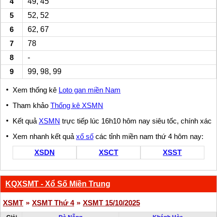
4
49, 45
5
52, 52
6
62, 67
7
78
8
-
9
99, 98, 99
Xem thống kê
Loto gan miền Nam
Tham khảo
Thống kê XSMN
Kết quả
XSMN
trực tiếp lúc 16h10 hôm nay siêu tốc, chính xác
Xem nhanh kết quả
xổ số
các tỉnh miền nam thứ 4 hôm nay:
XSDN
XSCT
XSST
KQXSMT - Xổ Số Miền Trung
XSMT
»
XSMT Thứ 4
»
XSMT 15/10/2025