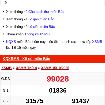
9
-
Xem thống kê
Cầu bạch thủ miền Bắc
Xem thống kê
Lô gan miền Bắc
Xem thống kê
Lô xiên miền Bắc
Tham khảo
Thống kê XSMB
KQXS
miền Bắc hôm nay siêu tốc - chính xác, trực tiếp
XSMB
lúc 18h15 mỗi ngày
KQXSMB - Xổ số miền Bắc
XSMB
»
XSMB Thứ 4
»
XSMB 15/10/2025
99028
G.ĐB
01836
G.1
31575
91437
G.2