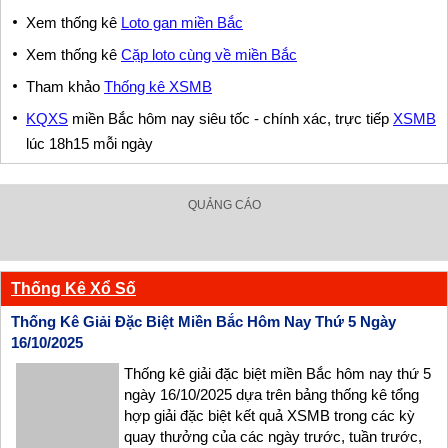
Xem thống kê
Loto gan miền Bắc
Xem thống kê
Cặp loto cùng về miền Bắc
Tham khảo
Thống kê XSMB
KQXS
miền Bắc hôm nay siêu tốc - chính xác, trực tiếp
XSMB
lúc 18h15 mỗi ngày
QUẢNG CÁO
Thống Kê Xổ Số
Thống Kê Giải Đặc Biệt Miền Bắc Hôm Nay Thứ 5 Ngày
16/10/2025
Thống kê giải đặc biệt miền Bắc hôm nay thứ 5
ngày 16/10/2025 dựa trên bảng thống kê tổng
hợp giải đặc biệt kết quả XSMB trong các kỳ
quay thưởng của các ngày trước, tuần trước,