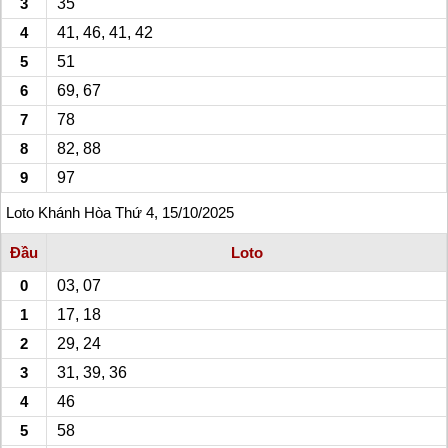
3
35
4
41, 46, 41, 42
5
51
6
69, 67
7
78
8
82, 88
9
97
Loto Khánh Hòa Thứ 4, 15/10/2025
Đầu
Loto
0
03, 07
1
17, 18
2
29, 24
3
31, 39, 36
4
46
5
58