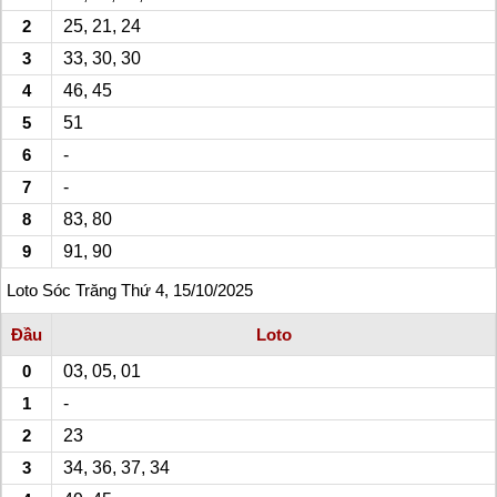
2
25, 21, 24
3
33, 30, 30
4
46, 45
5
51
6
-
7
-
8
83, 80
9
91, 90
Loto Sóc Trăng Thứ 4, 15/10/2025
Đầu
Loto
0
03, 05, 01
1
-
2
23
3
34, 36, 37, 34