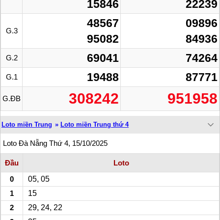
15846
22239
48567
09896
G.3
95082
84936
69041
74264
G.2
19488
87771
G.1
308242
951958
G.ĐB
Loto miền Trung
Loto miền Trung thứ 4
Loto Đà Nẵng Thứ 4, 15/10/2025
Đầu
Loto
0
05, 05
1
15
2
29, 24, 22